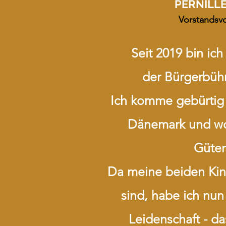
PERNILL
Vorstandsv
Seit 2019 bin ic
der Bürgerbüh
Ich komme gebürtig
Dänemark
und wo
Güter
Da meine beiden Kin
sind,
habe ich nun
Leidenschaft
- d