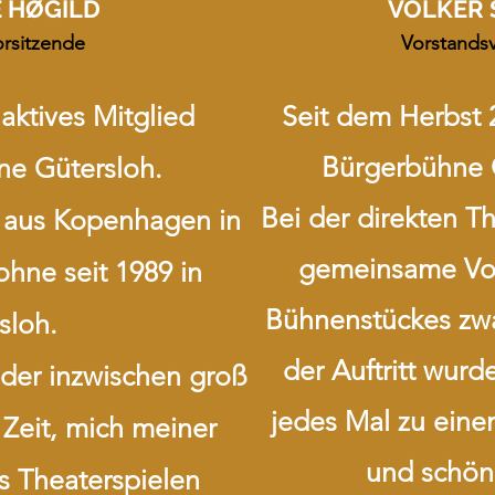
E HØGILD
VOLKER 
orsitzende
Vorstands
h
aktives Mitglied
Seit dem Herbst 
Bürgerbühne G
ne Gütersloh.
Bei der direkten T
 aus Kopenhagen in
gemeinsame Vor
hne seit 1989 in
Bühnenstückes zwa
sloh.
der Auftritt wurd
der inzwischen groß
jedes Mal zu eine
 Zeit, mich meiner
und schön
as Theaterspielen