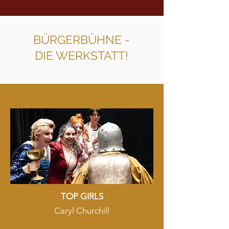
BÜRGERBÜHNE -
DIE WERKSTATT!
TOP GIRLS
Caryl Churchill