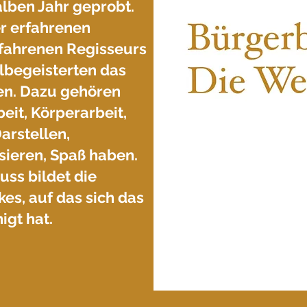
lben Jahr geprobt.
er erfahrenen
rfahrenen Regisseurs
lbegeisterten das
en. Dazu gehören
eit, Körperarbeit,
arstellen,
sieren, Spaß haben.
ss bildet die
es, auf das sich das
igt hat.