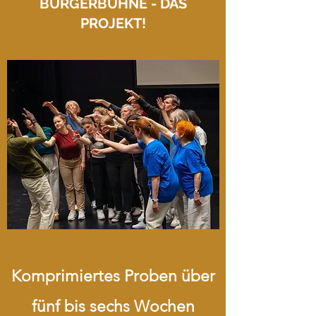
BÜRGERBÜHNE - DAS
PROJEKT!
Komprimiertes Proben über
fünf bis sechs Wochen