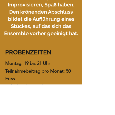
Improvisieren, Spaß haben.
Den krönenden Abschluss
bildet die Aufführung eines
Stückes, auf das sich das
Ensemble vorher geeinigt hat.
PROBENZEITEN
Montag: 19 bis 21 Uhr
Teilnahmebeitrag pro Monat: 50
Euro
Teilnahmebeitrag für
Vereinsmitglieder: 40 Euro
Ermäßigung für Schüler:innen |
Studierende und